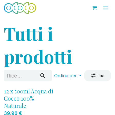
Passa al contenuto
Tutti i
prodotti
Ordina per
Filtri
12 x 500ml Acqua di
Cocco 100%
Naturale
39,96
€