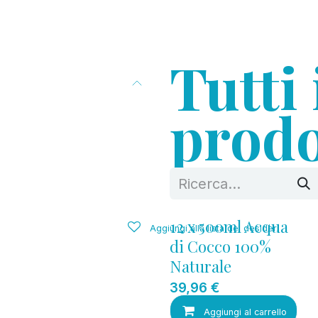
OSTENIBILITÀ
BLOG
CONTATTI
Tutti 
prodo
12 x 500ml Acqua
Aggiungi alla lista dei desideri
di Cocco 100%
Naturale
39,96
€
Aggiungi al carrello