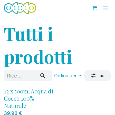
Passa al contenuto
Tutti i
prodotti
Ordina per
Filtri
12 x 500ml Acqua di
Cocco 100%
Naturale
39,96
€