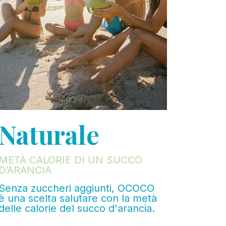
Naturale
METÀ CALORIE DI UN SUCCO
D’ARANCIA
Senza zuccheri aggiunti, OCOCO
è una scelta salutare con la metà
delle calorie del succo d'arancia.