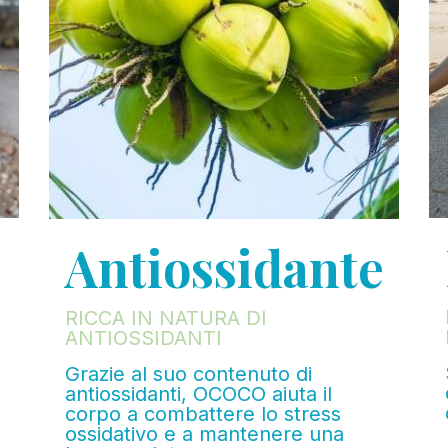
Antiossidante
RICCA IN NATURA DI
ANTIOSSIDANTI
Grazie al suo contenuto di
antiossidanti, OCOCO aiuta il
corpo a combattere lo stress
ossidativo e a mantenere una