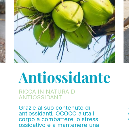
Antiossidante
RICCA IN NATURA DI
ANTIOSSIDANTI
Grazie al suo contenuto di
antiossidanti, OCOCO aiuta il
corpo a combattere lo stress
ossidativo e a mantenere una