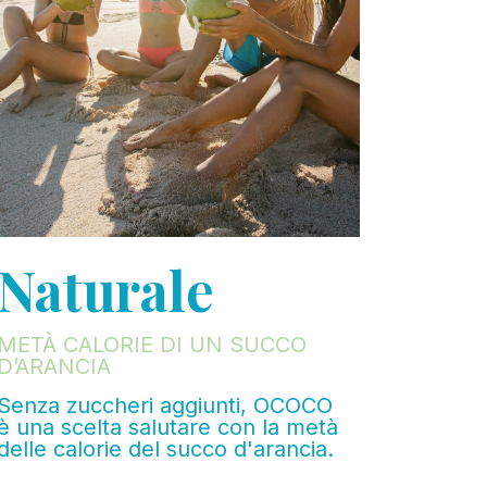
Naturale
METÀ CALORIE DI UN SUCCO
D’ARANCIA
Senza zuccheri aggiunti, OCOCO
è una scelta salutare con la metà
delle calorie del succo d'arancia.