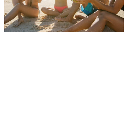
Naturale
METÀ CALORIE DI UN SUCCO
D’ARANCIA
Senza zuccheri aggiunti, OCOCO è una
scelta salutare con la metà delle calorie
del succo d'arancia.