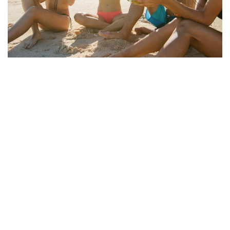
Naturale
METÀ CALORIE DI UN SUCCO
D’ARANCIA
Senza zuccheri aggiunti, OCOCO è una
scelta salutare con la metà delle calorie
del succo d'arancia.